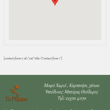
[contact-form-7 id="106" title="Contact form 1"]
Μικρό Χωριό , Καρπενήσι, 36100
Υπεύθυνος: Μπούρας Θεόδωρος
Τηλ: 22370 41170